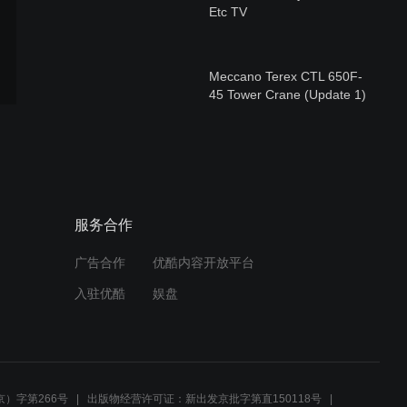
Etc TV
Meccano Terex CTL 650F-
45 Tower Crane (Update 1)
by Cranes Etc TV
Diecast Masters Caterpillar
352 UHD by Cranes Etc TV
服务合作
广告合作
优酷内容开放平台
WSI Volvo FH4 'Saan' by
入驻优酷
娱盘
Cranes Etc TV
MarGe Volvo + Nooteboom
by Cranes Etc TV
）字第266号
出版物经营许可证：新出发京批字第直150118号