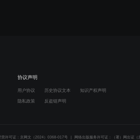
协议声明
用户协议
历史协议文本
知识产权声明
隐私政策
反盗链声明
营许可证：京网文（2024）0368-017号
网络出版服务许可证：（署）网出证（京