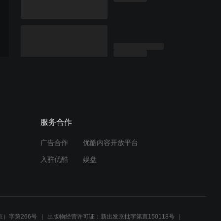
服务合作
广告合作
优酷内容开放平台
入驻优酷
娱盘
）字第266号
出版物经营许可证：新出发京批字第直150118号