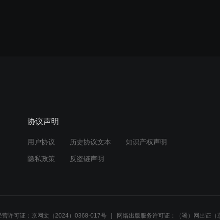
协议声明
用户协议
历史协议文本
知识产权声明
隐私政策
反盗链声明
营许可证：京网文（2024）0368-017号
网络出版服务许可证：（署）网出证（京