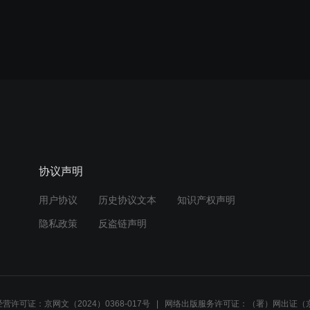
协议声明
用户协议
历史协议文本
知识产权声明
隐私政策
反盗链声明
营许可证：京网文（2024）0368-017号
网络出版服务许可证：（署）网出证（京