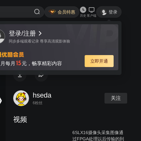
会员特惠
登录
历史
客户端
登录/注册
视频
讨论
同步多端观看记录 尊享高清观影体验
EP4CE30V30视频采集
立即开通
15
月每月
元，畅享精彩内容
hseda
关注
6粉丝
视频
6SLX16摄像头采集图像通
过FPGA处理以后传输的到