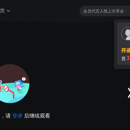
类
3
首
因，请
登录
后继续观看