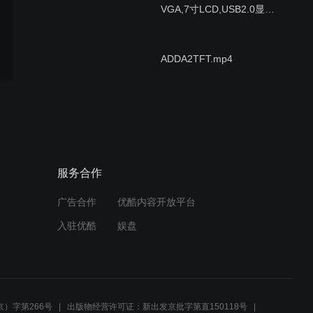
VGA,7寸LCD,USB2.0显示
保存
ADDA2TFT.mp4
4CAM1
服务合作
广告合作
优酷内容开放平台
双MT9M034到VGA显示
入驻优酷
娱盘
FPGA控制摄像头采集到7英
寸屏显示
）字第266号
出版物经营许可证：新出发京批字第直150118号