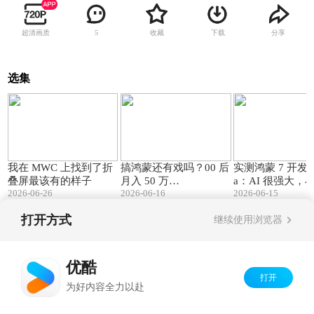
超清画质
收藏
下载
分享
5
选集
04:48
07:55
我在 MWC 上找到了折
搞鸿蒙还有戏吗？00 后
实测鸿蒙 7 开发者 
叠屏最该有的样子
月入 50 万…
a：AI 很强大，
2026-06-26
2026-06-16
2026-06-15
能干
打开方式
继续使用浏览器
Copyright©
2026
优酷 youku.com
版权所有
京ICP备06050721号-1
优酷
打开
为好内容全力以赴