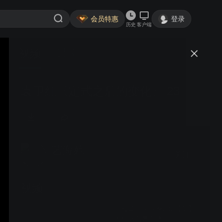
会员特惠
登录
历史
客户端
视频
讨论
袁卫红《定式之后的变化》 23
艺海苑
关注
5317粉丝
视频
田蕴章书法讲座230【阴】
为什么总是自序