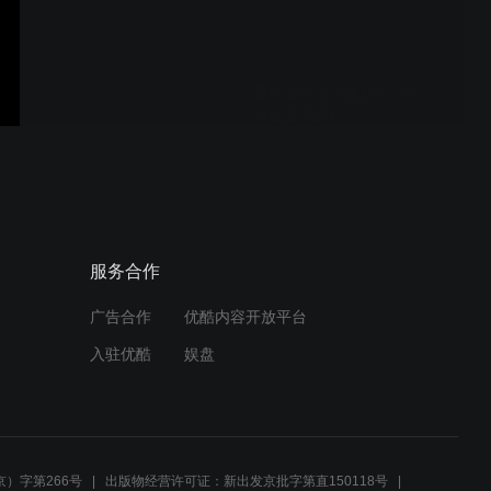
田蕴章书法讲座190【成】
自述攻书历程(一)
田蕴章书法讲座188【骥】
如何写好欧楷大字
服务合作
广告合作
优酷内容开放平台
田蕴章书法讲座185【楼】
入驻优酷
娱盘
楼碑林研讨会
田蕴章书法讲座184【惊】
麟游朝圣(二)
）字第266号
出版物经营许可证：新出发京批字第直150118号