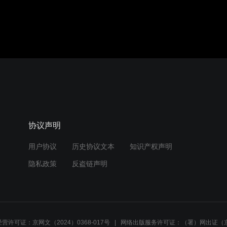
协议声明
用户协议
历史协议文本
知识产权声明
隐私政策
反盗链声明
营许可证：京网文（2024）0368-017号
网络出版服务许可证：（署）网出证（京