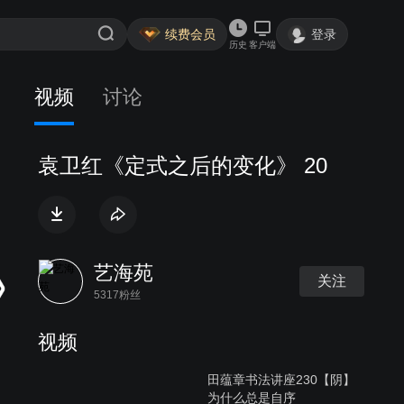
续费会员
登录
历史
客户端
视频
讨论
袁卫红《定式之后的变化》 20
艺海苑
关注
5317粉丝
视频
田蕴章书法讲座230【阴】
为什么总是自序