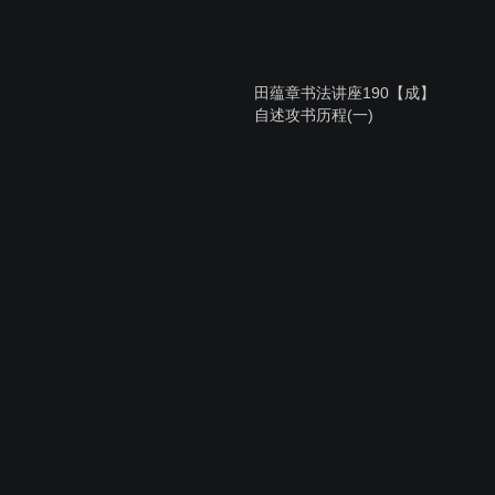
田蕴章书法讲座190【成】
自述攻书历程(一)
田蕴章书法讲座188【骥】
如何写好欧楷大字
田蕴章书法讲座185【楼】
楼碑林研讨会
田蕴章书法讲座184【惊】
麟游朝圣(二)