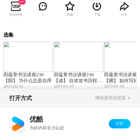
超清画质
收藏
下载
分享
1
选集
29:05
49:02
田蕴章书法讲座230
田蕴章书法讲座190
田蕴章书法讲座1
【阴】 为什么总是自序
【成】 自述攻书历程
【骥】 如何写好
2015-02-02
2015-01-10
2015-01-10
(一)
字
打开方式
继续使用浏览器
Copyright©
2026
优酷 youku.com
版权所有
京ICP备06050721号-1
优酷
打开
为好内容全力以赴