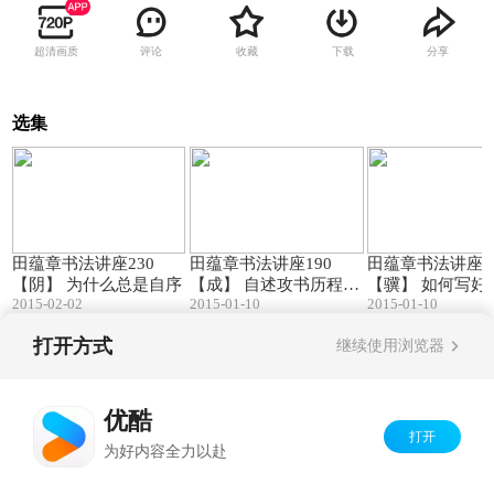
超清画质
评论
收藏
下载
分享
选集
29:05
49:02
田蕴章书法讲座230
田蕴章书法讲座190
田蕴章书法讲座1
【阴】 为什么总是自序
【成】 自述攻书历程
【骥】 如何写好
2015-02-02
2015-01-10
2015-01-10
(一)
字
打开方式
继续使用浏览器
Copyright©
2026
优酷 youku.com
版权所有
京ICP备06050721号-1
优酷
打开
为好内容全力以赴