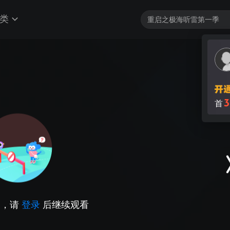
类
3
首
因，请
登录
后继续观看