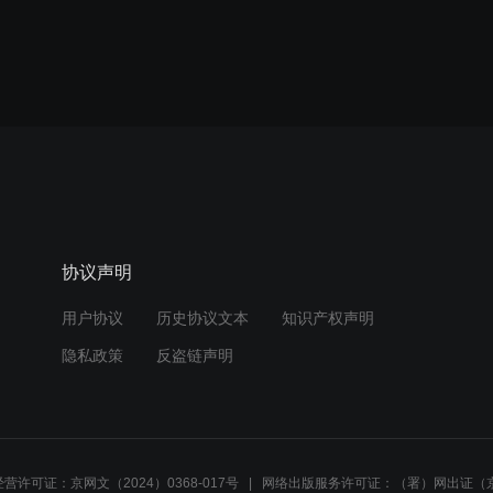
协议声明
用户协议
历史协议文本
知识产权声明
隐私政策
反盗链声明
营许可证：京网文（2024）0368-017号
网络出版服务许可证：（署）网出证（京