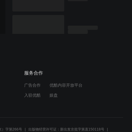
服务合作
广告合作
优酷内容开放平台
入驻优酷
娱盘
）字第266号
出版物经营许可证：新出发京批字第直150118号