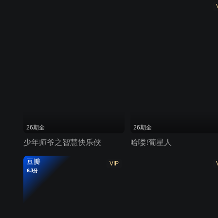
26期全
26期全
少年师爷之智慧快乐侠
哈喽!葡星人
豆瓣
VIP
8.3分