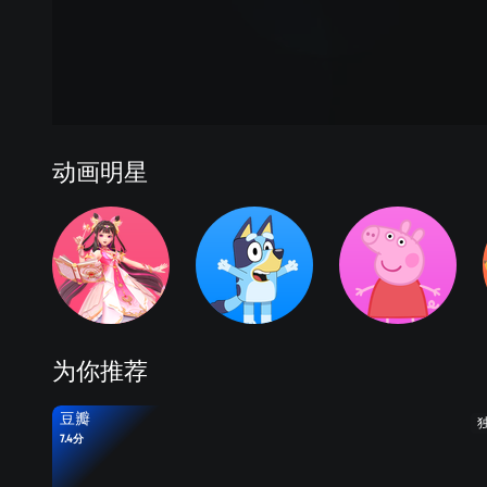
动画明星
为你推荐
豆瓣
7.4分