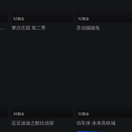
52期全
52期全
米乐米可之神奇海豚岛 第二季
摩尔庄园 第二季
灵动蹦蹦兔
26期全
52期全
逗逗迪迪之酷比侦探
动车侠·未来高铁城