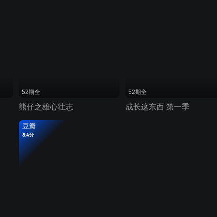
52期全
52期全
熊仔之雄心壮志
成长这东西 第一季
豆瓣
8.4分