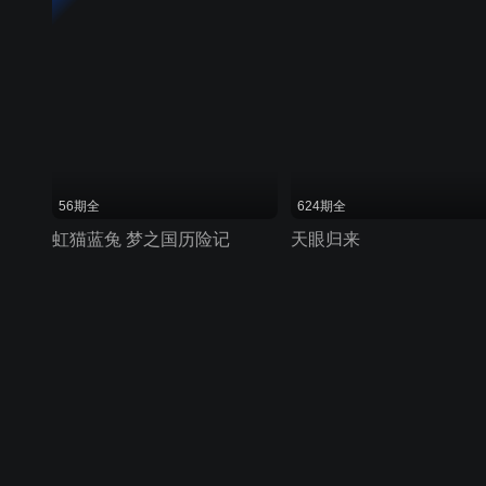
56期全
624期全
虹猫蓝兔 梦之国历险记
天眼归来