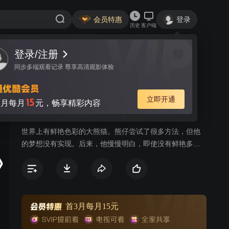
会员特惠
登录
历史
客户端
登录/注册
视频
讨论
2
同步多端观看记录 尊享高清观影体验
熊仔
简介
立即开通
15
月每月
元，畅享精彩内容
中国/2013/大熊猫熊仔的生活趣事
世界上有鲜艳色彩的大熊猫。熊仔尝试了很多方法，但他
的梦想没有实现。后来，他慢慢明白，即使没有鲜艳多彩
的外表，生活也可以变得色彩缤纷。
首3月每月15元