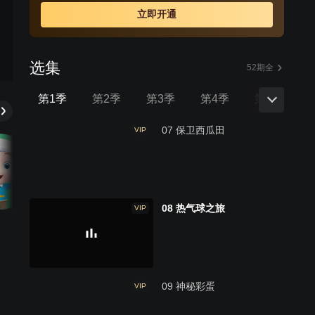
立即开通
选集
52期全
第1季
第2季
第3季
第4季
第5季
07 保卫西瓜田
VIP
08 热气球之旅
VIP
09 神秘彩蛋
VIP