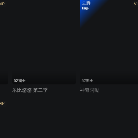
豆瓣
VIP
VI
9.0分
52期全
52期全
乐比悠悠 第二季
神奇阿呦
VIP