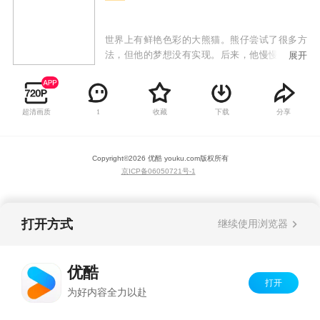
世界上有鲜艳色彩的大熊猫。熊仔尝试了很多方
法，但他的梦想没有实现。后来，他慢慢明白，
展开
即使没有鲜艳多彩的外表，生活也可以变得色彩
缤纷。
超清画质
收藏
下载
分享
1
Copyright©
2026
优酷 youku.com
版权所有
京ICP备06050721号-1
打开方式
继续使用浏览器
优酷
打开
为好内容全力以赴