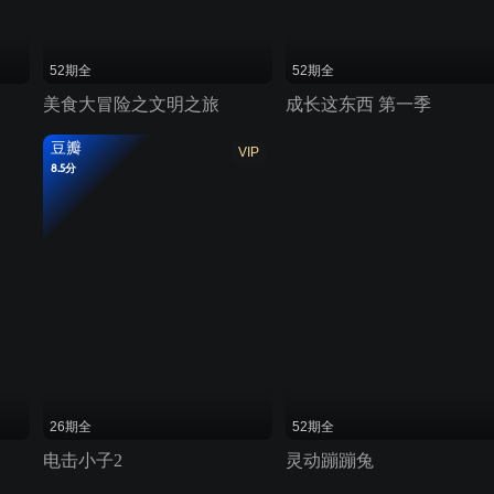
52期全
52期全
美食大冒险之文明之旅
成长这东西 第一季
豆瓣
VIP
8.5分
26期全
52期全
电击小子2
灵动蹦蹦兔