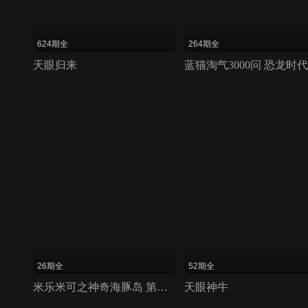
624期全
264期全
天眼归来
蓝猫淘气3000问 恐龙时代
26期全
52期全
米乐米可之神奇海豚岛 第二季
天眼神牛