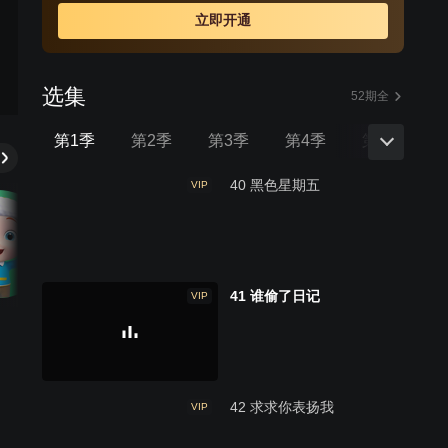
立即开通
选集
52期全
第1季
第2季
第3季
第4季
第5季
40 黑色星期五
VIP
41 谁偷了日记
VIP
42 求求你表扬我
VIP