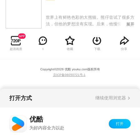
世界上有鲜艳色彩的大熊猫。熊仔尝试了很多方
法，但他的梦想没有实现。后来，他慢慢明白，
展开
即使没有鲜艳多彩的外表，生活也可以变得色彩
缤纷。
超清画质
收藏
下载
分享
1
Copyright©
2026
优酷 youku.com
版权所有
京ICP备06050721号-1
打开方式
继续使用浏览器
优酷
打开
为好内容全力以赴