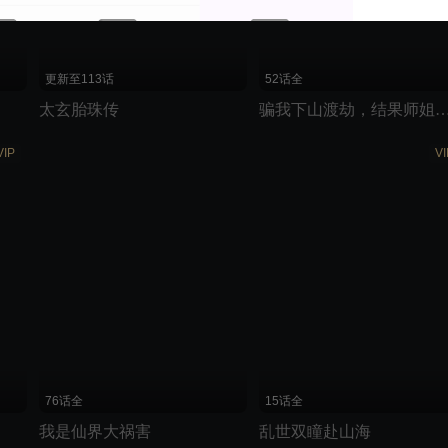
更新至113话
52话全
太玄胎珠传
骗我下山渡劫，结果师姐都
VIP
VI
76话全
15话全
我是仙界大祸害
乱世双瞳赴山海