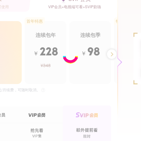
可使用
VIP会员+电视端可看+SVIP剧场
首年特惠
特惠5.5折
连续包年
连续包季
年卡
228
98
2
￥
￥
￥
¥348
¥488
40话全
15话全
抛弃，我觉醒九亿属性点
我把末日上交给了国家
茧蛹
5元/月续费，可随时取消。