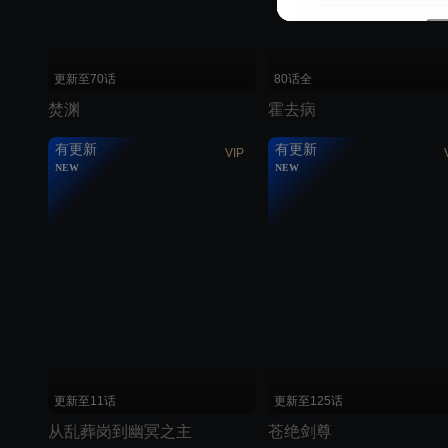
更新至70话
80话全
焚渊
霍去病
有更新
有更新
VIP
NEW
NEW
更新至11话
更新至125话
从乱葬岗到幽冥之主
苍绝剑尊