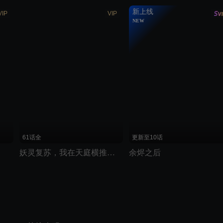
新上线
VIP
VIP
NEW
划线价说明：优酷展示的划线价为建议零售价
61话全
更新至10话
妖灵复苏，我在天庭横推高武
余烬之后