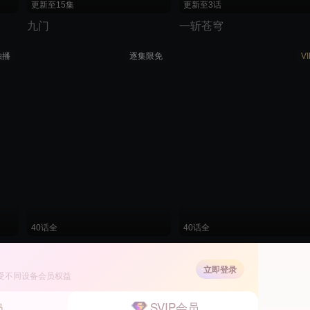
更新至15集
更新至3话
九门
一斩苍穹
独播
逐集限免
VI
40话全
40话全
穿越时空成仙帝，系统迟到八万年
史上最强炼体老祖
立即登录
受不同设备会员权益
独播
逐集限免
VI
SVIP会员
员