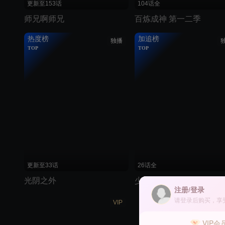
更新至153话
104话全
师兄啊师兄
百炼成神 第一二季
热度榜
加追榜
独播
TOP
TOP
更新至33话
26话全
光阴之外
少年歌行之暗河传
注册/登录
请登录后购买，享
VIP
VIP会