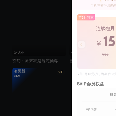
手机/平板/电脑均
首3月特惠
连续包月
15
￥
34话全
40话全
¥35
玄幻：原来我是混沌仙尊
被家族
有更新
VIP
首3月15元/月，到期后3
NEW
SVIP会员权益