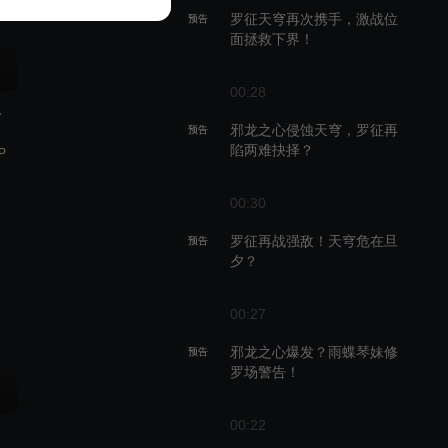
罗征天穹再次携手，激战位
预告
面拯救下界！
00:28
大佬？
邪龙之心侵蚀天穹，罗征再
预告
陷两难抉择？
P
00:30
罗征再战强敌！天穹危在旦
预告
夕？
00:27
邪龙之心爆发？雨蝶琴妹修
预告
罗场警告！
00:22