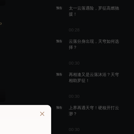
太一云落遇险，罗征高燃驰
预告
援！
P
00:28
云落分身出现，天穹如何选
预告
择？
00:30
再相逢又是云落沐浴？天穹
预告
相助罗征！
00:30
上界再遇天穹！硬核开打云
预告
渺？
P
00:30