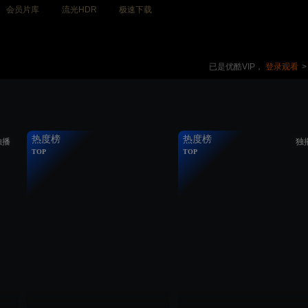
会员片库
流光HDR
极速下载
已是优酷VIP，
登录观看
>
热度榜
热度榜
独播
独
TOP
TOP