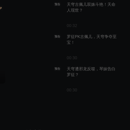
天穹古佩儿双姝斗艳！天命
预告
人现世？
00:32
罗征PK古佩儿，天穹争夺至
预告
宝！
00:30
天穹遭邪龙反噬，琴妹告白
预告
罗征？
00:30
罗征雨蝶再升温！天穹又遇
预告
好哥哥？
00:33