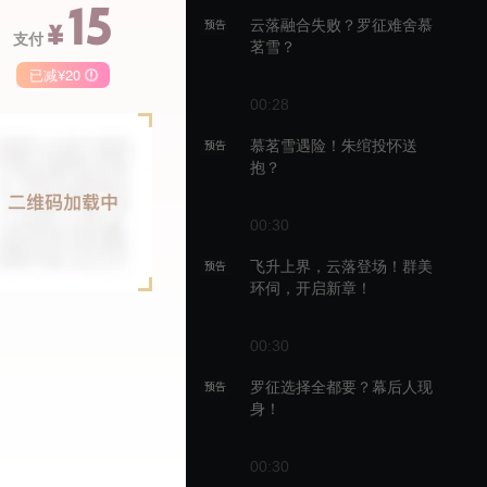
15
云落融合失败？罗征难舍慕
预告
¥
支付
茗雪？
已减¥20
00:28
季卡
月卡
慕茗雪遇险！朱绾投怀送
预告
抱？
68
148
50
￥
￥
00:30
飞升上界，云落登场！群美
预告
环伺，开启新章！
00:30
罗征选择全都要？幕后人现
预告
身！
00:30