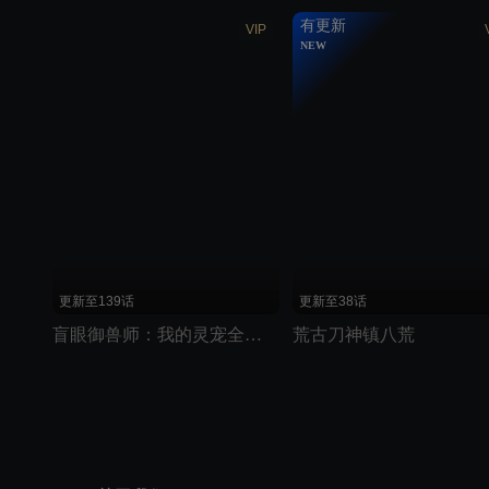
有更新
VIP
NEW
更新至139话
更新至38话
盲眼御兽师：我的灵宠全是上古神
荒古刀神镇八荒