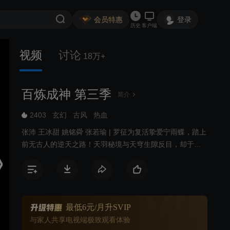
会员特惠
登录
历史
客户端
视频
讨论
18万+
百炼成神 第三季
简介
2403
玄幻
古风
热血
张沛 王冰甜 姚铭舜 张若瑜 | 罗征为复活挚爱宁雨蝶，踏上
前无古人的逆天之路！天羽秘境与天穹生隙反目，却于神
弃塔下并肩相守。爱恨难明，红颜淬骨；百炼封神，顺逆
由己。飞升上界的罗征，势要挣脱天命枷锁，终成寰宇唯
一无命人……然而，天命之外的死劫正悄然降临！
最低6元/月升SVIP
与家人共享电视端极致观看体验