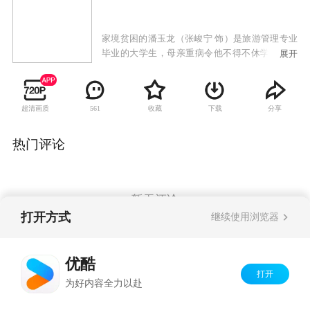
家境贫困的潘玉龙（张峻宁 饰）是旅游管理专业
毕业的大学生，母亲重病令他不得不休学打工，
展开
以赚取学费，后来在邻居兼女友汤豆豆的资助下
重新回到了学校。毕业后，潘玉龙考入全国最好
的五星饭店——万乘大酒店，并阴差阳错地做了
超清画质
收藏
下载
分享
561
住店的韩国时代公司新任董事长金志爱（郑柔美
饰）的贴身管家。故事就围绕着潘玉龙和汤豆
豆、金志爱，以及暗恋他的女孩杨悦（曹曦文
热门评论
饰）之间展开。
暂无评论
打开方式
继续使用浏览器
Copyright©
2026
优酷 youku.com
版权所有
优酷
京ICP备06050721号-1
打开
为好内容全力以赴