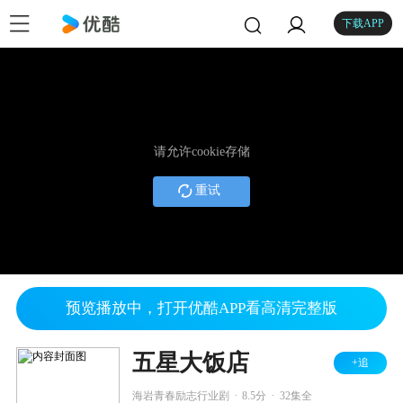
下载APP
请允许cookie存储
重试
预览播放中，打开优酷APP看高清完整版
五星大饭店
+追
.
.
海岩青春励志行业剧
8.5分
32集全