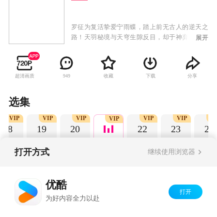
罗征为复活挚爱宁雨蝶，踏上前无古人的逆天之
路！天羽秘境与天穹生隙反目，却于神弃塔下并
展开
肩相守。爱恨难明，红颜淬骨；百炼封神，顺逆
由己。飞升上界的罗征，势要挣脱天命枷锁，终
成寰宇唯一无命人……然而，天命之外的死劫正
超清画质
收藏
下载
分享
949
悄然降临！
选集
VIP
VIP
VIP
VIP
VIP
V
VIP
18
19
20
22
23
24
打开方式
继续使用浏览器
Copyright©
2026
优酷 youku.com
版权所有
优酷
京ICP备06050721号-1
打开
为好内容全力以赴