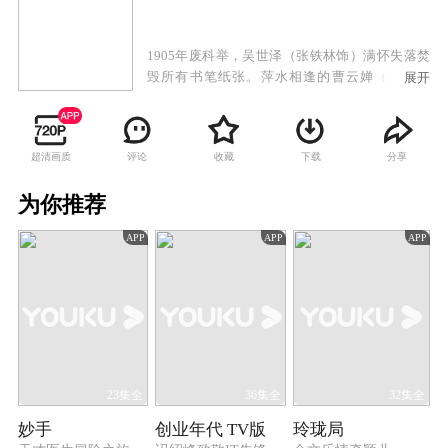
1905年废科举，吴世泽（张铁林饰）满怀失落焚
毁所有书笔纸张。萍水相逢的曹云婵（廖晓琴
展开
饰）救助了重病卧床的吴世泽。吴世泽在危难之
际奋不顾身，解救遭曹家陷害被土匪绑架的曹云
婵，二人喜结连理。武昌起义改变了曹、吴两家
超清画质
评论
收藏
下载
分享
的境遇。北洋军阀连年混战，宣城纸业的生产日
渐凋敝。随着抗战爆发，曹、吴、胡、汪、诸葛
为你推荐
几个在宣城举足轻重的家族的命运又被紧紧联系
在一起。吴家长子吴舜仁（杨紫茳饰）与汪家长
APP
APP
APP
子汪斌（陈涛饰）走上两条不同道路。吴舜仁加
入地下党，汪斌加入国民党，二人最终势同水火
举枪相向。胡亦书（孙子皓饰）堕落为日伪走狗
陷害友人。抗战胜利前夕，曹云鹤（张卫饰）为
掩护吴世泽与日军大佐同归于尽，彰显民族气
节。解放战争中吴舜仁加入解放军南征北战，功
勋卓著。解放后舜仁随军南下。吴世泽送走相伴
一生的曹云婵蓦然慨叹人生之沧桑。
23集全
36集全
32集全
妙手
创业年代 TV版
玲珑局