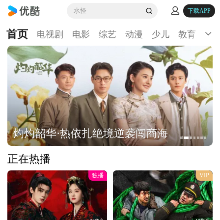
水怪
下载APP
首页
电视剧
电影
综艺
动漫
少儿
教育
生
灼灼韶华·热依扎绝境逆袭闯商海
正在热播
独播
VIP