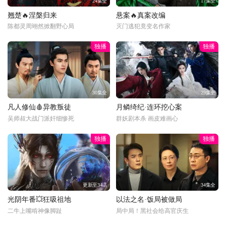
24集全
17集全
翘楚🔥涅槃归来
悬案🔥真案改编
陈都灵周翊然掀翻野心局
灭门逃犯竟变名作家
独播
独播
30集全
29集全
凡人修仙🩸异教叛徒
月鳞绮纪·连环挖心案
吴师叔大战门派奸细惨死
群妖剧本杀 画皮难画心
独播
独播
更新至34话
34集全
光阴年番💥狂吸祖地
以法之名·饭局被做局
二牛上嘴啃神像脚趾
局中局！黑社会给高官庆生