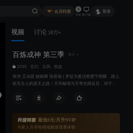
会员特惠
登录
历史
客户端
视频
讨论
18万+
百炼成神 第三季
简介
2335
玄幻
古风
热血
张沛 王冰甜 姚铭舜 张若瑜 | 罗征为复活挚爱宁雨蝶，踏上
前无古人的逆天之路！天羽秘境与天穹生隙反目，却于神
弃塔下并肩相守。爱恨难明，红颜淬骨；百炼封神，顺逆
由己。飞升上界的罗征，势要挣脱天命枷锁，终成寰宇唯
一无命人……然而，天命之外的死劫正悄然降临！
最低6元/月升SVIP
与家人共享电视端极致观看体验