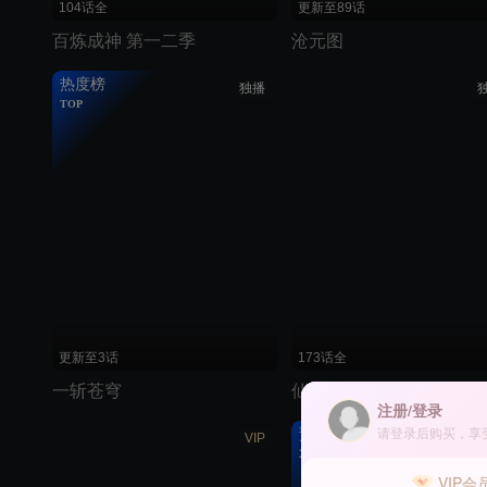
104话全
更新至89话
百炼成神 第一二季
沧元图
热度榜
独播
TOP
更新至3话
173话全
一斩苍穹
仙武传
注册/登录
请登录后购买，享
预约破
VIP
320万
VIP会