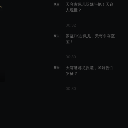
天穹古佩儿双姝斗艳！天命
预告
P
人现世？
00:32
罗征PK古佩儿，天穹争夺至
预告
宝！
00:30
天穹遭邪龙反噬，琴妹告白
预告
罗征？
00:30
罗征雨蝶再升温！天穹又遇
预告
好哥哥？
00:33