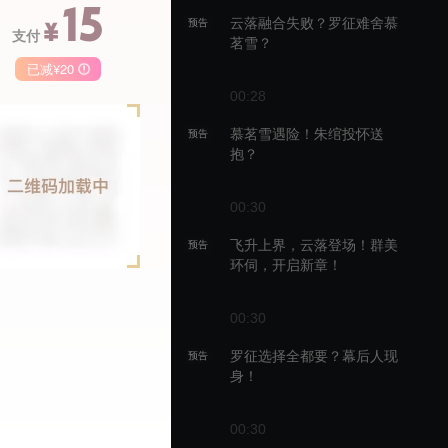
15
云落融合失败？罗征难舍慕
预告
¥
支付
茗雪？
已减¥20
00:28
季卡
月卡
慕茗雪遇险！朱绾投怀送
预告
抱？
68
148
50
￥
￥
00:30
生
飞升上界，云落登场！群美
预告
环伺，开启新章！
00:30
罗征选择全都要？幕后人现
预告
身！
00:30