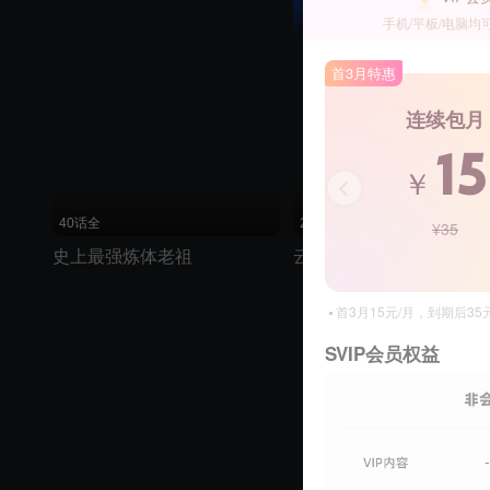
手机/平板/电脑均
首3月特惠
连续包月
15
￥
40话全
26话全
¥35
史上最强炼体老祖
云深不知梦
首3月15元/月，到期后3
SVIP会员权益