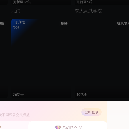
更新至18集
更新至5话
九门
东大高武学院
加追榜
独播
独播
逐集限
TOP
26话全
40话全
少年歌行之暗河传
穿越时空成仙帝，系统迟到
立即登录
受不同设备会员权益
有更新
独播
VIP
NEW
SVIP会员
员