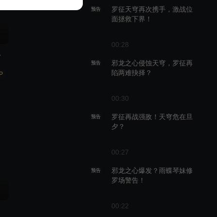
罗征天穹再次携手，激战位
预告
面拯救下界！
00:28
大佬？
邪龙之心侵蚀天穹，罗征再
预告
陷两难抉择？
P
00:30
罗征再战强敌！天穹危在旦
预告
夕？
00:27
邪龙之心爆发？雨蝶琴妹修
预告
罗场警告！
00:22