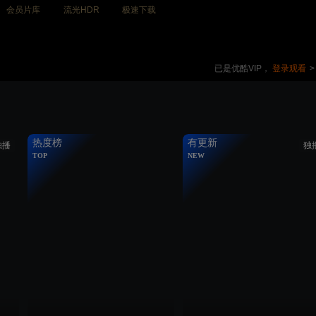
会员片库
流光HDR
极速下载
已是优酷VIP，
登录观看
>
热度榜
有更新
独播
独
TOP
NEW