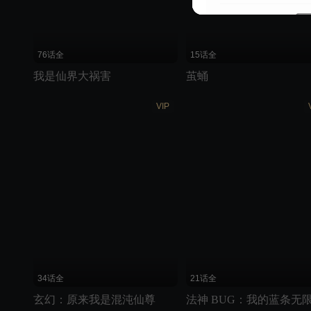
76话全
15话全
我是仙界大祸害
茧蛹
VIP
34话全
21话全
玄幻：原来我是混沌仙尊
法神 BUG：我的蓝条无