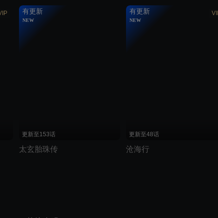
有更新
有更新
VIP
VI
NEW
NEW
划线价说明：优酷展示的划线价为建议零售价
更新至153话
更新至48话
太玄胎珠传
沧海行