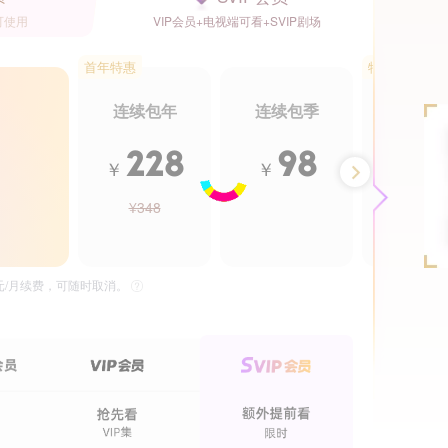
可使用
VIP会员+电视端可看+SVIP剧场
首年特惠
特惠5.5折
连续包年
连续包季
年卡
228
98
2
￥
￥
￥
¥348
¥488
更新至55话
更新至6话
全民御兽：我的契约兽只吃龙族
我以残躯证仙尊之弃婴求
VIP
5元/月续费，可随时取消。