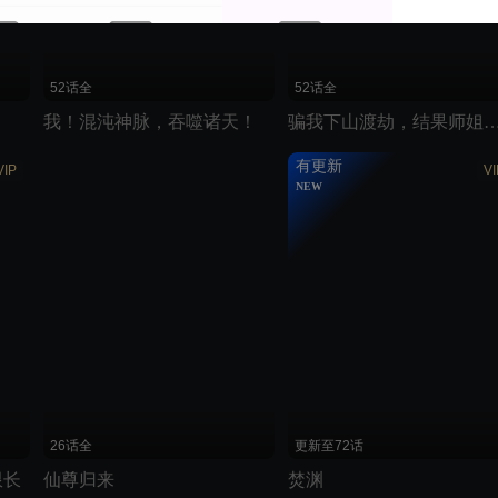
52话全
52话全
我！混沌神脉，吞噬诸天！
骗我下山渡劫，结果师姐都
有更新
VIP
VI
NEW
26话全
更新至72话
限长
仙尊归来
焚渊