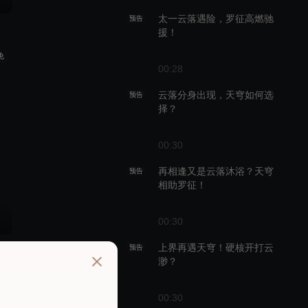
太一云落遇险，罗征高燃驰
预告
援！
免
00:28
云落分身出现，天穹如何选
预告
择？
00:30
再相逢又是云落沐浴？天穹
预告
相助罗征！
00:30
八万年
上界再遇天穹！硬核开打云
预告
渺？
00:30