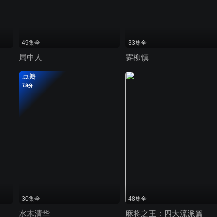
49集全
33集全
局中人
雾柳镇
豆瓣
7.8分
30集全
48集全
水木清华
麻将之王：四大流派篇