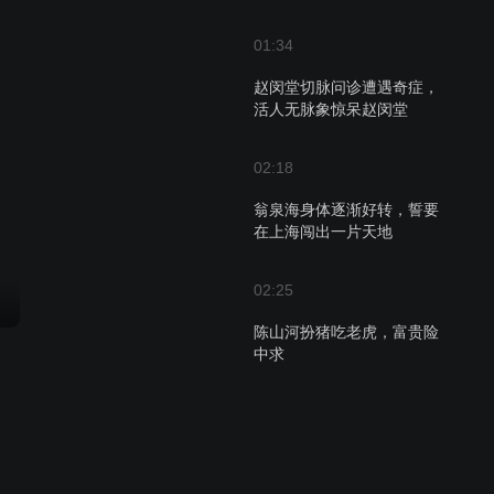
01:34
赵闵堂切脉问诊遭遇奇症，
活人无脉象惊呆赵闵堂
02:18
翁泉海身体逐渐好转，誓要
在上海闯出一片天地
02:25
陈山河扮猪吃老虎，富贵险
中求
01:00
富贵险中求，陈家男儿就是
有血性！