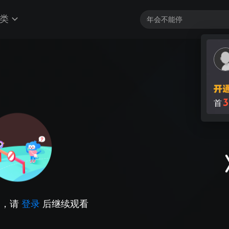
类
3
首
因，请
登录
后继续观看