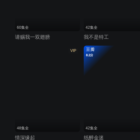
60集全
42集全
请赐我一双翅膀
我不是特工
豆瓣
VIP
8.2分
48集全
42集全
情深缘起
纸醉金迷