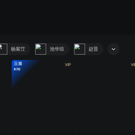
杨紫茳
池华琼
赵晋
豆瓣
VIP
VI
8.7分