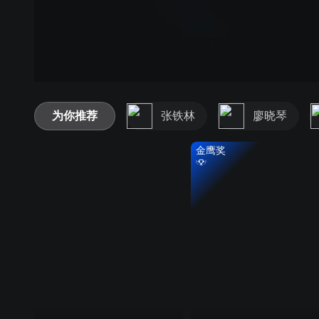
为你推荐
张铁林
廖晓琴
金鹰奖