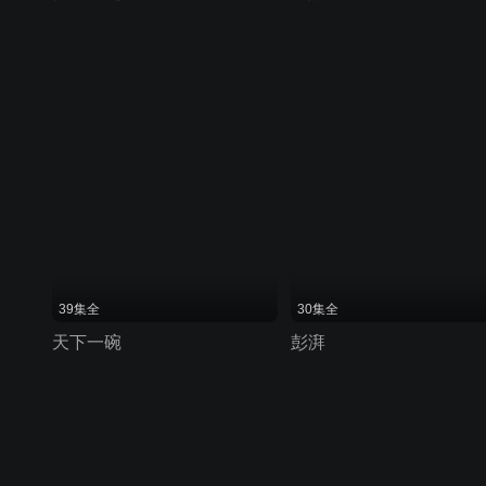
39集全
30集全
天下一碗
彭湃