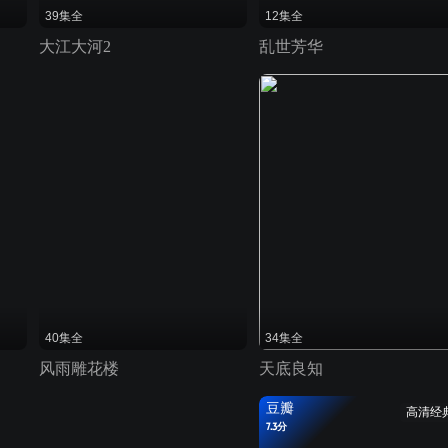
39集全
12集全
大江大河2
乱世芳华
40集全
34集全
风雨雕花楼
天底良知
豆瓣
高清经
7.3分