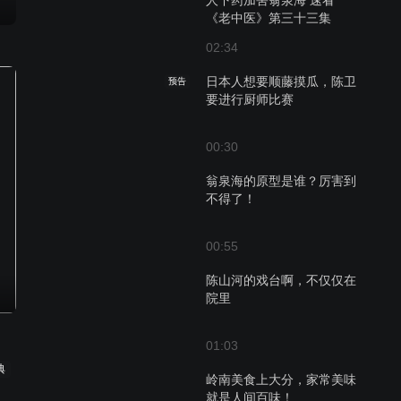
人下药加害翁泉海 速看
《老中医》第三十三集
02:34
日本人想要顺藤摸瓜，陈卫
预告
要进行厨师比赛
00:30
翁泉海的原型是谁？厉害到
不得了！
00:55
陈山河的戏台啊，不仅仅在
院里
01:03
典
岭南美食上大分，家常美味
就是人间百味！