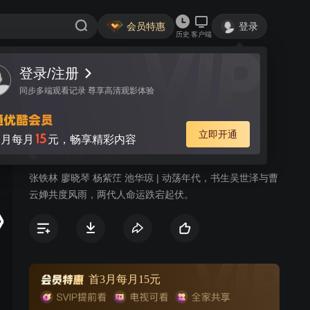
会员特惠
登录
历史
客户端
登录/注册
视频
讨论
同步多端观看记录 尊享高清观影体验
文房四宝
简介
立即开通
15
月每月
元，畅享精彩内容
308
剧情
民国
张铁林 廖晓琴 杨紫茳 池华琼 | 动荡年代，书生吴世泽与曹
云婵共度风雨，两代人命运跌宕起伏。
首3月每月15元