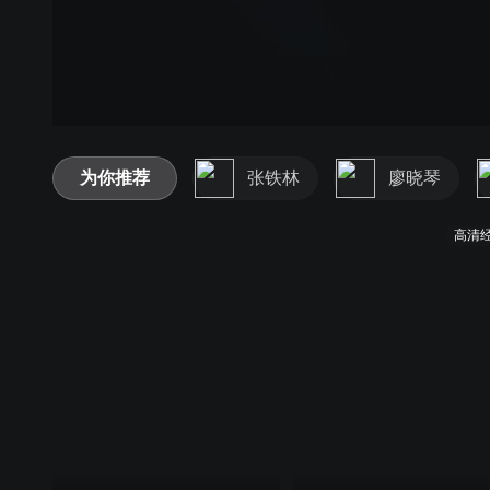
为你推荐
张铁林
廖晓琴
高清