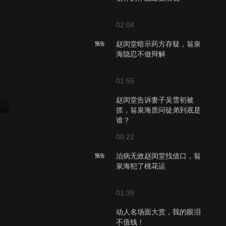
02:04
赵闵堂暗示药方存疑，翁泉
预告
海隐忍不做辩解
01:55
赵闵堂告诉妻子吴雪初被
抓，翁泉海质问徒弟到底是
谁？
00:22
治病无效赵闵堂找借口，翁
预告
泉海犯了桃花运
01:39
动人名场面大赏，我的眼泪
不值钱！