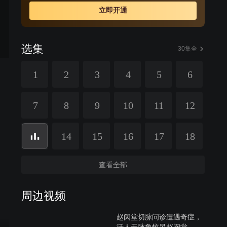
立即开通
选集
30集全
1
2
3
4
5
6
7
8
9
10
11
12
14
15
16
17
18
查看全部
周边视频
赵闵堂切脉问诊遭遇奇症，