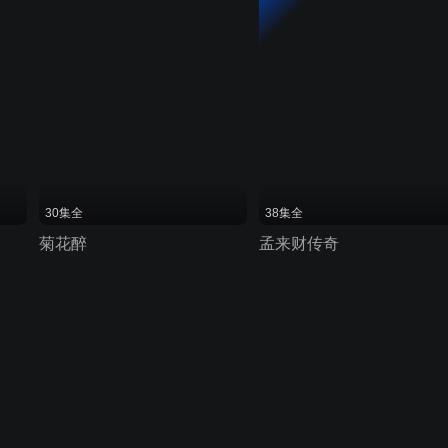
30集全
38集全
菊花醉
孟来财传奇