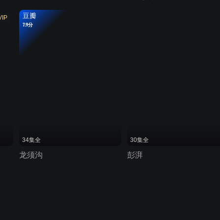
豆瓣
VIP
7.9分
34集全
30集全
龙须沟
彭湃