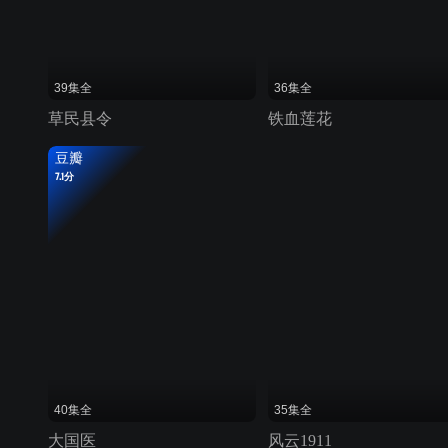
39集全
36集全
草民县令
铁血莲花
豆瓣
7.1分
40集全
35集全
大国医
风云1911