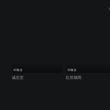
40集全
30集全
诚忠堂
乱世烟雨