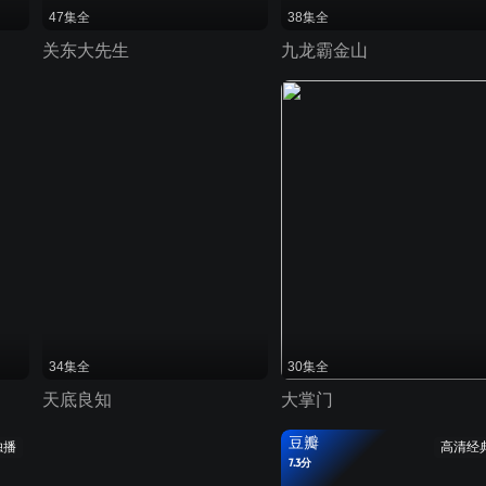
47集全
38集全
关东大先生
九龙霸金山
34集全
30集全
天底良知
大掌门
豆瓣
独播
高清经
7.3分