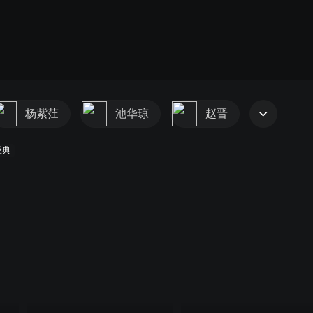
杨紫茳
池华琼
赵晋
经典