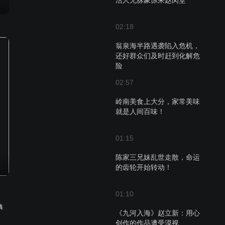
活人无脉象惊呆赵闵堂
02:18
翁泉海半路遇袭陷入危机，
还好群众们及时赶到化解危
险
02:57
岭南美食上大分，家常美味
就是人间百味！
01:15
陈家三兄妹乱世走散，命运
的齿轮开始转动！
01:10
典
《九河入海》赵立新：用心
创作的作品遭受漠视