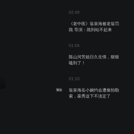
02:49
《老中医》翁泉海被老翁罚
跪 导演：跪到站不起来
01:04
陈山河芳姐日久生情，狠狠
嗑到了！
01:10
翁泉海岳小婉约会遭偷拍勒
预告
索，葆秀这下不淡定了
01:57
赵闵堂死要面子活受罪，翁
泉海开诊引众怒