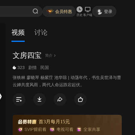
会员特惠
登录
历史
客户端
视频
讨论
文房四宝
简介
323
剧情
民国
张铁林 廖晓琴 杨紫茳 池华琼 | 动荡年代，书生吴世泽与曹
云婵共度风雨，两代人命运跌宕起伏。
首3月每月15元