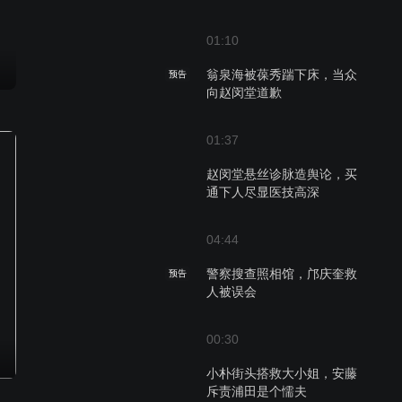
01:10
翁泉海被葆秀踹下床，当众
预告
向赵闵堂道歉
01:37
赵闵堂悬丝诊脉造舆论，买
通下人尽显医技高深
04:44
警察搜查照相馆，邝庆奎救
预告
人被误会
00:30
小朴街头搭救大小姐，安藤
斥责浦田是个懦夫