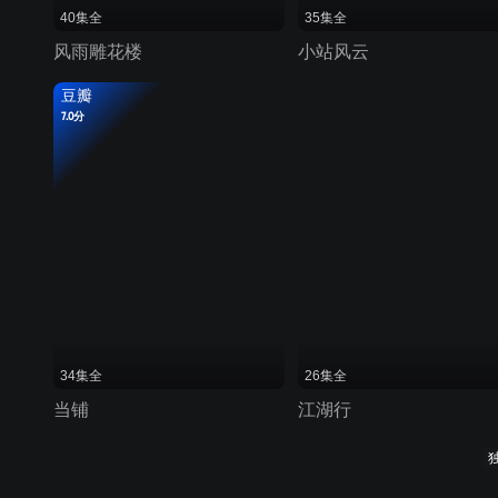
40集全
35集全
风雨雕花楼
小站风云
豆瓣
7.0分
34集全
26集全
当铺
江湖行