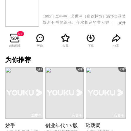
1905年废科举，吴世泽（张铁林饰）满怀失落焚
毁所有书笔纸张。萍水相逢的曹云婵（廖晓琴
展开
饰）救助了重病卧床的吴世泽。吴世泽在危难之
际奋不顾身，解救遭曹家陷害被土匪绑架的曹云
婵，二人喜结连理。武昌起义改变了曹、吴两家
超清画质
评论
收藏
下载
分享
的境遇。北洋军阀连年混战，宣城纸业的生产日
渐凋敝。随着抗战爆发，曹、吴、胡、汪、诸葛
为你推荐
几个在宣城举足轻重的家族的命运又被紧紧联系
在一起。吴家长子吴舜仁（杨紫茳饰）与汪家长
APP
APP
APP
子汪斌（陈涛饰）走上两条不同道路。吴舜仁加
入地下党，汪斌加入国民党，二人最终势同水火
举枪相向。胡亦书（孙子皓饰）堕落为日伪走狗
陷害友人。抗战胜利前夕，曹云鹤（张卫饰）为
掩护吴世泽与日军大佐同归于尽，彰显民族气
节。解放战争中吴舜仁加入解放军南征北战，功
勋卓著。解放后舜仁随军南下。吴世泽送走相伴
一生的曹云婵蓦然慨叹人生之沧桑。
23集全
36集全
32集全
妙手
创业年代 TV版
玲珑局