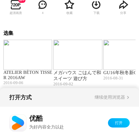
超清画质
收藏
下载
分享
4
选集
01:56
07:51
ATELIER BÉTON TISSE
メガハウス ごはんで和
GU16年秋冬新C
R 2016AW
2016-08-31
スイーツ 遊び方
2016-09-06
2016-09-02
打开方式
继续使用浏览器
Copyright©
2026
优酷 youku.com
版权所有
京ICP备06050721号-1
优酷
打开
为好内容全力以赴