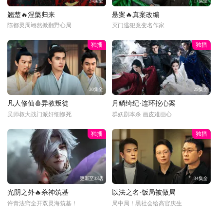
24集全
17集全
翘楚🔥涅槃归来
悬案🔥真案改编
陈都灵周翊然掀翻野心局
灭门逃犯竟变名作家
独播
独播
30集全
29集全
凡人修仙🩸异教叛徒
月鳞绮纪·连环挖心案
吴师叔大战门派奸细惨死
群妖剧本杀 画皮难画心
独播
独播
更新至33话
34集全
光阴之外🔥杀神筑基
以法之名·饭局被做局
许青法窍全开双灵海筑基！
局中局！黑社会给高官庆生