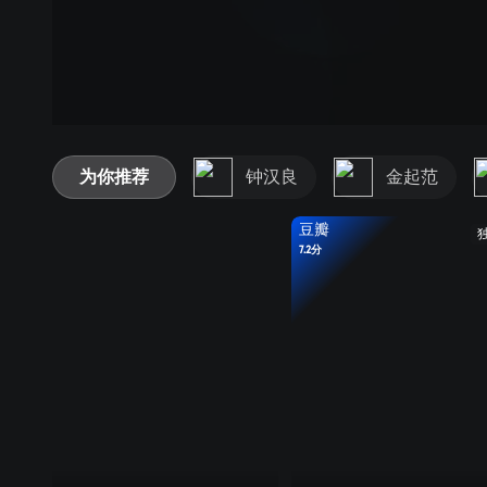
为你推荐
钟汉良
金起范
豆瓣
7.2分