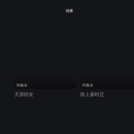
独播
36集全
35集全
天涯织女
鼓上蚤时迁