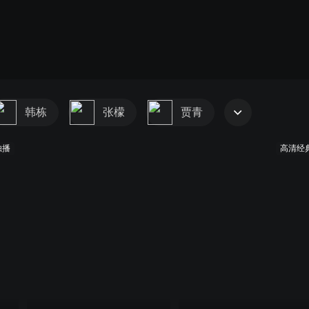
韩栋
张檬
贾青
独播
高清经