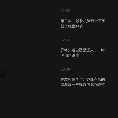
02:55
第二集 _ 段誉机缘巧合下练
就了绝世神功
02:55
乔峰知道自己是辽人，一时
冲动想跳崖
03:08
你敢相信？与北乔峰齐名的
南慕蓉竟被残血的北乔峰打
到吐血！
04:41
小伙初遇神仙姐姐，从此踏
上舔狗之路