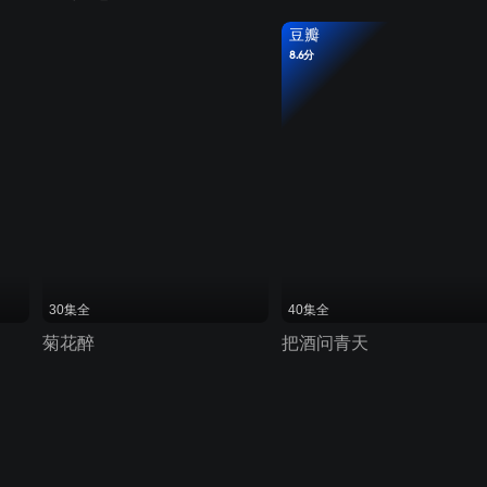
豆瓣
8.6分
30集全
40集全
菊花醉
把酒问青天