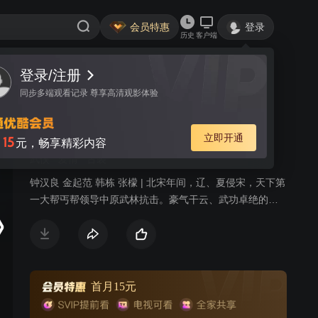
会员特惠
登录
历史
客户端
登录/注册
视频
讨论
1684
同步多端观看记录 尊享高清观影体验
天龙八部 湖南卫视TV版
简介
立即开通
15
月
元，畅享精彩内容
武侠
爱情
古装
钟汉良 金起范 韩栋 张檬 | 北宋年间，辽、夏侵宋，天下第
一大帮丐帮领导中原武林抗击。豪气干云、武功卓绝的丐
帮帮主乔峰，被康敏指为契丹人而被中原武林所不容。乔
峰四处求证，先后与大理世子段誉和少林弟子虚竹结义，
却屡遭奸人陷害，更错杀红颜知己阿朱，在成为辽南院大
王后更被中原武林唾弃，终与天下英雄大战一场并决裂，
以死明志。风流倜傥、豁达开朗的段誉逃避习武却屡获奇
首月15元
功；先后留情于木婉清、钟灵，却痴恋貌若天仙的王语