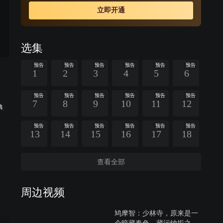
嫣，最后痴情动天，终得美人芳心。天性纯良、宅心仁厚
立即开通
的虚竹，因缘契合，成就了与梦姑的一段奇缘，成为西夏
驸马，以及全部由女性组成的灵鹫宫的掌门人。几人的不
同际遇、情感上的纠葛共同构成了大义情操、壮士英雄的
选集
豪情壮志、江湖儿女的爱恨情仇的动人故事。
预告
预告
预告
预告
预告
预告
1
2
3
4
5
6
预告
预告
预告
预告
预告
预告
7
8
9
10
11
12
典
预告
预告
预告
预告
预告
预告
13
14
15
16
17
18
查看全部
周边视频
鸠摩智：少林寺，原来是一