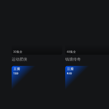
30集全
48集全
运动肥侠
钱塘传奇
豆瓣
豆瓣
7.2分
8.1分