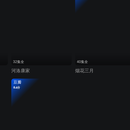
32集全
40集全
河洛康家
烟花三月
豆瓣
8.6分