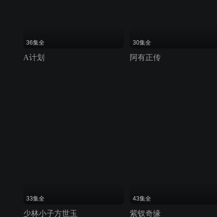
36集全
30集全
A计划
阿有正传
33集全
43集全
少林小子方世玉
紫钗奇缘