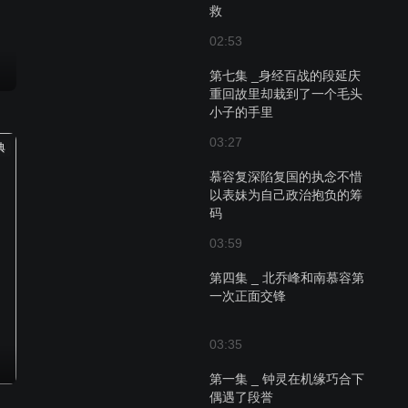
救
02:53
第七集 _身经百战的段延庆
重回故里却栽到了一个毛头
小子的手里
03:27
典
慕容复深陷复国的执念不惜
以表妹为自己政治抱负的筹
码
03:59
第四集 _ 北乔峰和南慕容第
一次正面交锋
03:35
第一集 _ 钟灵在机缘巧合下
偶遇了段誉