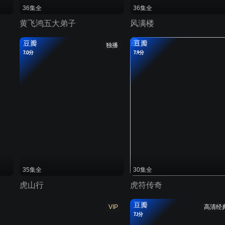
36集全
36集全
黄飞鸿五大弟子
风满楼
豆瓣
豆瓣
独播
7.0分
7.9分
35集全
30集全
虎山行
虎符传奇
豆瓣
VIP
高清经
7.1分