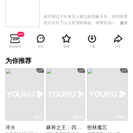
凌天闯过千年来无人能过的四象天关，得到师尊
的允许后下山入世清除叛徒。师尊告知凌天，自
展开
己特意为他订下了一门婚事，并将手中的大势力
冥王殿传给凌天。凌天下山后首先找到未婚妻苏
清雅所在苏氏集团，却被保安拦下，压力山大的
超清画质
评论
收藏
下载
分享
凌天斗志满满，正要与人展开竞争的时候却被王
喜横插一脚，并吓跑了苏清雅的其他追求者。凌
为你推荐
天见状心生不满，遂拿出信物，使得苏清雅无视
掉来自王喜的威胁，主动要求凌天跟随自己回
APP
APP
APP
家。两人返回苏家，确定凌天身份之后，苏振坤
态要求苏清雅和凌天当晚洞房，次日领证，引来
苏清雅的极度不满。恰逢苏清雅要去参加酒局，
在苏振坤的吩咐下只能带凌天一同出门，离开苏
家后将凌天丢在路边一人前往酒店赴宴，恰逢凌
天师尊冥王殿旧部徐坤叶风两人联系，为给凌天
接风，便带着凌天一同前往酒店。
1集全
48集全
10集全
淬火
麻将之王：四大流派篇
密林魔芯