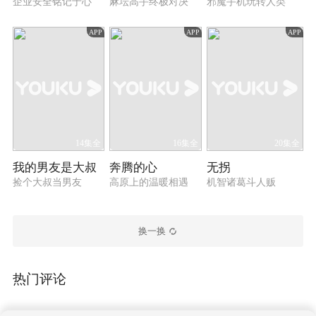
企业安全铭记于心
麻坛高手终极对决
邪魔手机玩转人类
APP
APP
APP
14集全
16集全
20集全
我的男友是大叔
奔腾的心
无拐
捡个大叔当男友
高原上的温暖相遇
机智诸葛斗人贩
换一换
热门评论