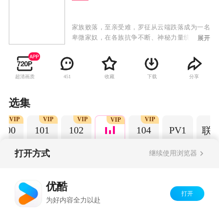
家族败落，至亲受难，罗征从云端跌落成为一名
卑微家奴，在各族抗争不断、神秘力量统治的世
展开
界，不甘堕落的罗征偶得神秘功法，炼自身为
器，一道抗争的序幕，就此轰然拉开。
超清画质
收藏
下载
分享
451
选集
VIP
VIP
VIP
VIP
VIP
100
101
102
104
PV1
联
打开方式
继续使用浏览器
Copyright©
2026
优酷 youku.com
版权所有
优酷
京ICP备06050721号-1
打开
为好内容全力以赴