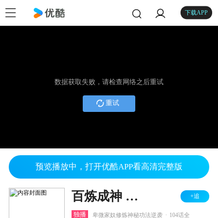
下载APP
数据获取失败，请检查网络之后重试
重试
预览播放中，打开优酷APP看高清完整版
百炼成神 第一二季
+追
.
独播
卑微家奴修炼神秘功法逆袭
104话全