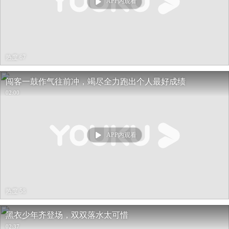
APP内观看
热度 67
闯客一鼓作气往前冲，竭尽全力跑出个人最好成绩
02:00
APP内观看
热度 58
黑衣少年齐登场，双双落水太可惜
02:37