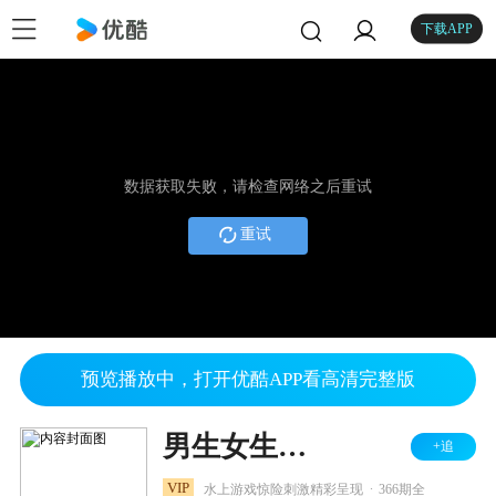
下载APP
数据获取失败，请检查网络之后重试
重试
预览播放中，打开优酷APP看高清完整版
男生女生向前冲 2024
+追
.
VIP
水上游戏惊险刺激精彩呈现
366期全