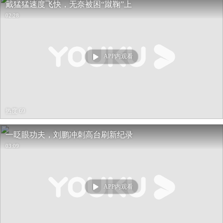
戴猛猛速度飞快，无奈被困“蹴鞠”上
02:28
APP内观看
热度 69
一眨眼功夫，刘鹏冲刺高台刷新纪录
03:09
APP内观看