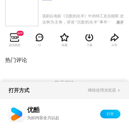
该剧以电影《沉默的羔羊》中的特工克拉丽斯·史
达林为主角，讲述“沉默的羔羊”事件一年后的
展开
1993年，克拉丽斯回到一线去追捕连环杀手和性
犯罪者，同时也游走在华盛顿高风险的政治世
界。
超清画质
收藏
下载
分享
12
热门评论
暂无评论
打开方式
继续使用浏览器
Copyright©
2026
优酷 youku.com
版权所有
优酷
京ICP备06050721号-1
打开
为好内容全力以赴