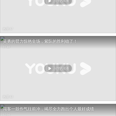
APP内观看
热度 67
吴勇的臂力惊艳全场，紫队的胜利稳了！
01:40
APP内观看
热度 63
闯客一鼓作气往前冲，竭尽全力跑出个人最好成绩
02:00