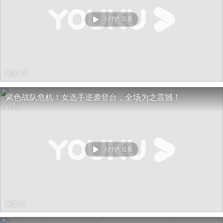
APP内观看
热度 136
紫色战队危机！女选手逆袭登台，全场为之震撼！
01:54
APP内观看
热度 64