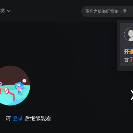
类
3
首
因，请
登录
后继续观看