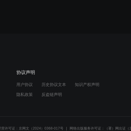
协议声明
用户协议
历史协议文本
知识产权声明
隐私政策
反盗链声明
营许可证：京网文（2024）0368-017号
网络出版服务许可证：（署）网出证（京