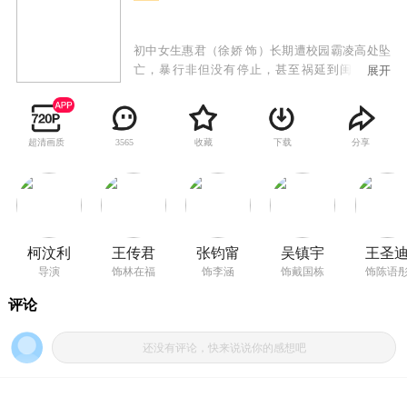
初中女生惠君（徐娇 饰）长期遭校园霸凌高处坠
亡，暴行非但没有停止，甚至祸延到闺蜜小彤
展开
（王圣迪 饰）身上。然而，霸凌者也接连殒命于
重锤之下。在连环杀人案的背后，难脱嫌疑的众
人逐一浮出水面：小彤的母亲（张钧甯 饰）目睹
超清画质
收藏
下载
分享
3565
女儿被胶水封嘴却闭口不言，校工林在福看似知
晓内情却冷漠疏离，暗中窥探的神秘男吴望（黄
明昊 饰）看似身陷险境却面露笑容……杀害霸凌
者的雨夜屠夫究竟是他们其中的何人？调查案件
的警官戴国栋（吴镇宇 饰）似乎被假象蒙蔽，探
秘过程中，宗宗藏污纳垢的旧事被揭开，所有人
柯汶利
王传君
张钧甯
吴镇宇
王圣
都被推到了风口浪尖。善恶有报罪恶难逃，真相
导演
饰林在福
饰李涵
饰戴国栋
饰陈语
即将揭晓……