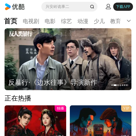
兴安岭诡事二
下载APP
首页
电视剧
电影
综艺
动漫
少儿
教育
生
反暴行·《边水往事》导演新作
正在热播
独播
VIP