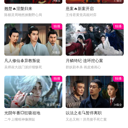
24集全
17集全
翘楚🔥涅槃归来
悬案🔥新案开启
陈都灵周翊然掀翻野心局
王传君黄觉高能对弈
独播
独播
30集全
29集全
凡人修仙🩸异教叛徒
月鳞绮纪·连环挖心案
吴师叔大战门派奸细惨死
群妖剧本杀 画皮难画心
独播
独播
更新至34话
34集全
光阴年番💥狂吸祖地
以法之名🔍暂停离职
二牛上嘴啃神像脚趾
又怂又刚！洪亮接手死亡案