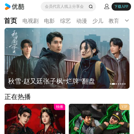
会员代言人线上分享会
下载APP
首页
电视剧
电影
综艺
动漫
少儿
教育
生
秋雪·赵又廷张子枫“烂牌”翻盘
正在热播
独播
VIP