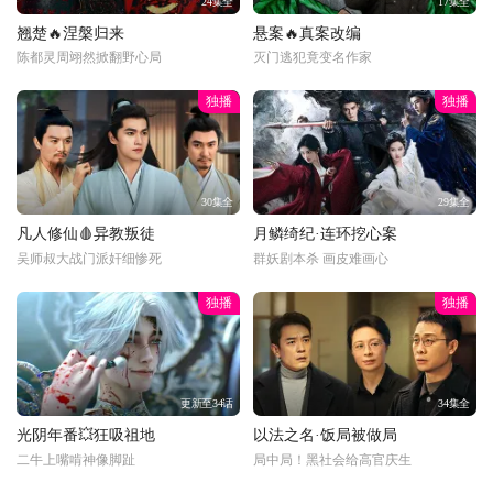
24集全
17集全
翘楚🔥涅槃归来
悬案🔥真案改编
陈都灵周翊然掀翻野心局
灭门逃犯竟变名作家
独播
独播
30集全
29集全
凡人修仙🩸异教叛徒
月鳞绮纪·连环挖心案
吴师叔大战门派奸细惨死
群妖剧本杀 画皮难画心
独播
独播
更新至34话
34集全
光阴年番💥狂吸祖地
以法之名·饭局被做局
二牛上嘴啃神像脚趾
局中局！黑社会给高官庆生