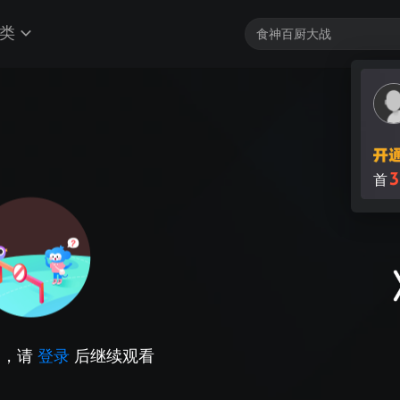
类
3
首
因，请
登录
后继续观看