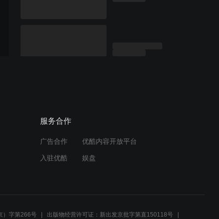
服务合作
广告合作
优酷内容开放平台
入驻优酷
娱盘
）字第266号
出版物经营许可证：新出发京批字第直150118号