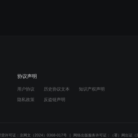
协议声明
用户协议
历史协议文本
知识产权声明
隐私政策
反盗链声明
营许可证：京网文（2024）0368-017号
网络出版服务许可证：（署）网出证（京