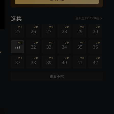
选集
更新至131/300话
VIP
VIP
VIP
VIP
VIP
VIP
25
26
27
28
29
30
VIP
VIP
VIP
VIP
VIP
VIP
32
33
34
35
36
P
VIP
VIP
VIP
VIP
VIP
VIP
37
38
39
40
41
42
查看全部