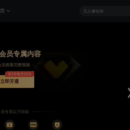
类
会员专属内容
会员观看完整视频
首3月每月15元
立即开通
P会员专享以下特权