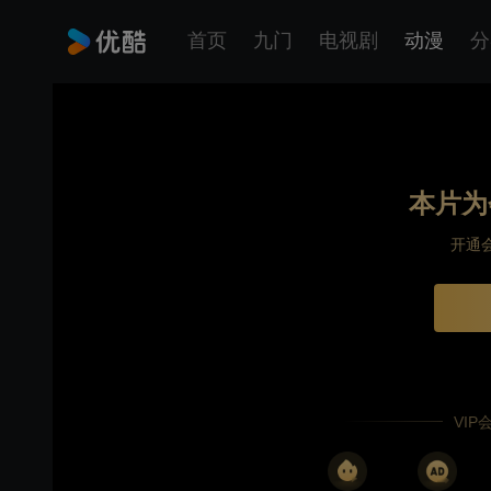
首页
九门
电视剧
动漫
分
本片为
开通
VI