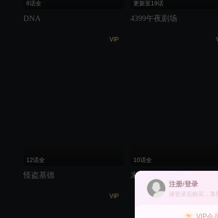
6话全
更新至19话
DNA
4399午夜剧场
VIP
12话全
10话全
怪盗基德
末日生存法则
注册/登录
请登录后购买，享
VIP
VIP会