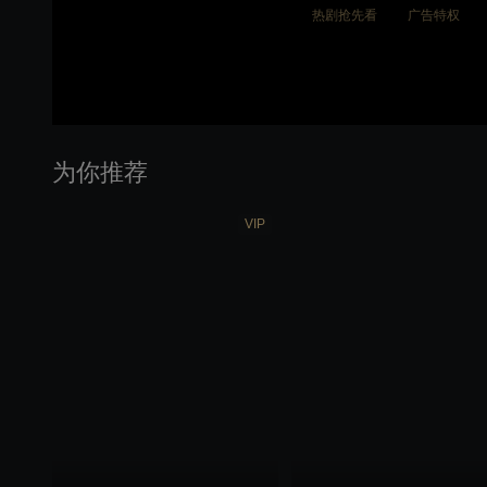
热剧抢先看
广告特权
为你推荐
VIP