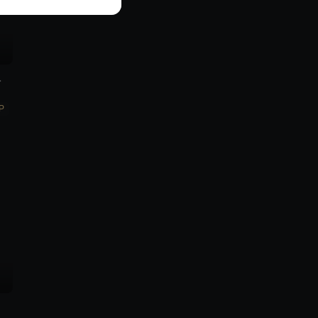
是谁？
P