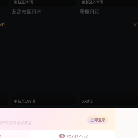
更新至20话
更新至279话
超甜校园日常
恶魔日记
VIP
VI
更新至199话
35话全
脑力测试推理动画
规则怪谈 我靠推理带飞龙
立即登录
受不同设备会员权益
SVIP会员
员