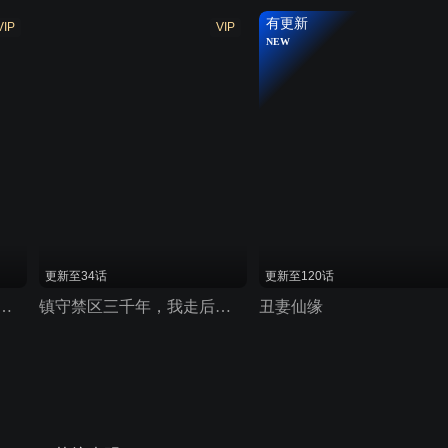
有更新
VIP
VIP
NEW
更新至34话
更新至120话
师：我的灵宠全是上古神
镇守禁区三千年，我走后六女帝悔疯了
丑妻仙缘