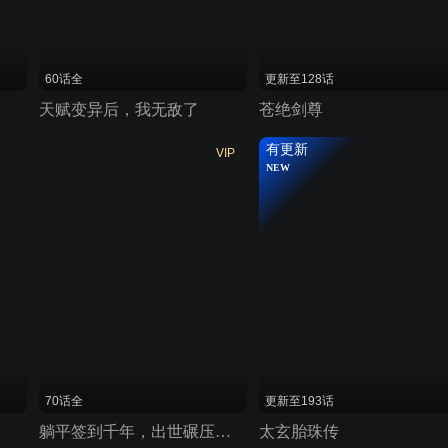
60话全
更新至128话
天赋变异后，我无敌了
苍绝剑尊
有更新
VIP
NEW
70话全
更新至193话
躺平签到千年，出世碾压诸天
太玄胎珠传