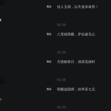
佳人玉殒，以天道杀崔邪！
预告
播
00:38
八荒镇雨蝶，罗征破无心
预告
00:38
天骄献祭日，洞房花烛时
预告
00:38
雨蝶战国师，幼琴采七元
预告
P
00:39