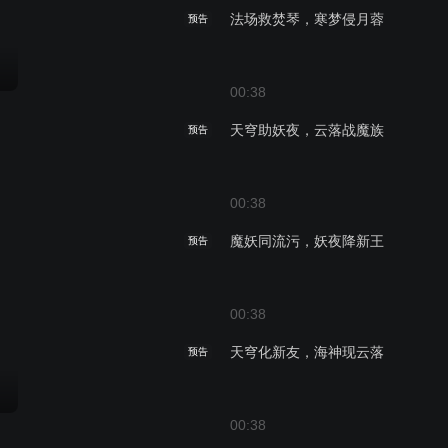
法场救焚琴，寒梦侵月蓉
预告
00:38
天穹助妖夜，云落战魔族
预告
00:38
魔妖同流污，妖夜降新王
预告
00:38
天穹化新友，海神现云落
预告
00:38