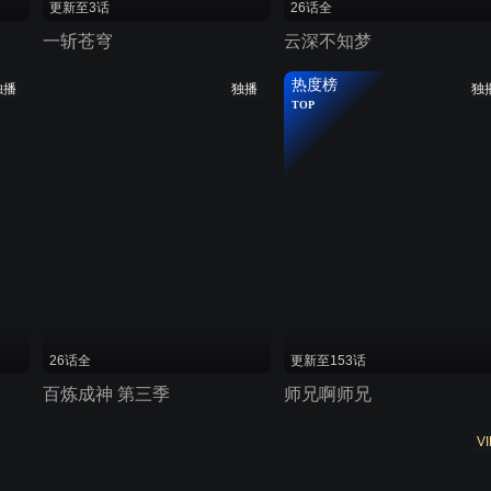
更新至3话
26话全
一斩苍穹
云深不知梦
热度榜
独播
独播
独
TOP
26话全
更新至153话
百炼成神 第三季
师兄啊师兄
VI