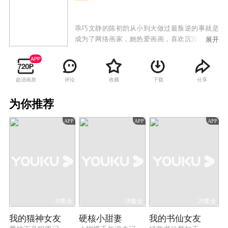
乖巧文静的陈初韵从小到大做过最叛逆的事就是
成为了网络画家，她热爱画画，喜欢沉浸在色彩
展开
和图案之中。但出自她手的漫画《她今天很奇
怪》并不被主编认可，虽然事业没什么成就，但
生活也不会有波澜。直到某天晚上，一个自称来
超清画质
评论
收藏
下载
分享
自A0295星的人类亲密关系与情感安全协会职员
——柳千突然从家里的衣柜出现，他告诉陈初
为你推荐
韵，因为能量场的波动，导致柳千的“情感匹配工
作”出现纰漏，而受害对象正是她和“未婚夫”韩子
APP
APP
APP
昂。而在柳千世界的大数据算法中，错误的情感
关系都不得善终，而且柳千很可能因为这个错误
而失去工作。陈初韵油盐不进，因为她本人觉得
这场所谓的订婚只是两位妈妈一时头脑发热，并
不能当真。无奈之下，柳千只得使出浑身解数，
利用科技手段控制陈初韵的身体，让陈初韵“本
人”去“主动”解除婚约。
30集全
18集全
20集全
我的猫神女友
硬核小甜妻
我的书仙女友