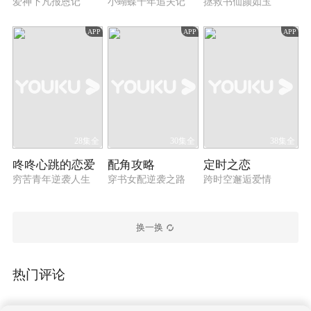
爱神下凡报恩记
小蝴蝶千年追夫记
拯救书仙颜如玉
APP
APP
APP
28集全
30集全
38集全
咚咚心跳的恋爱
配角攻略
定时之恋
穷苦青年逆袭人生
穿书女配逆袭之路
跨时空邂逅爱情
换一换
热门评论