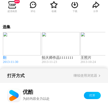
超清画质
评论
收藏
下载
分享
选集
2
03:43
02:43
2
翻
拍大师作品1111111
王照片
5
2013-11-30
2013-11-23
2013-10-24
打开方式
继续使用浏览器
Copyright©
2026
优酷 youku.com
版权所有
京ICP备06050721号-1
优酷
打开
为好内容全力以赴