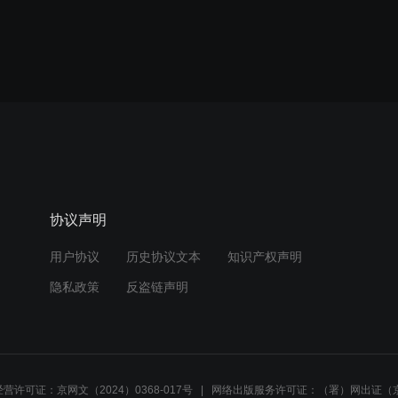
协议声明
用户协议
历史协议文本
知识产权声明
隐私政策
反盗链声明
营许可证：京网文（2024）0368-017号
网络出版服务许可证：（署）网出证（京