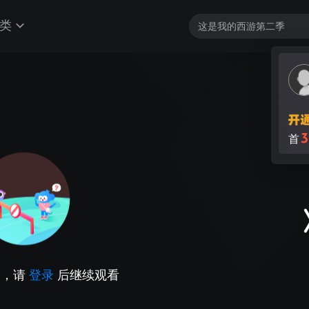
类
3
首
因，请
登录
后继续观看