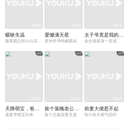
78集全
52集全
75集全
暧昧失温
爱缀满天星
太子爷竟是我的金丝雀
腹黑霸总和小白花日久生情
意外怀孕绝嗣霸叔宠上天
金丝雀摇身一变成京圈大佬
APP
APP
APP
94集全
81集全
77集全
天降萌宝，爸爸去哪儿了
捡个落魄老公是千亿总裁
前妻大佬惹不起
逃妻带萌宝归来
捡个总裁宠妻无度
智斗前夫霸气回归