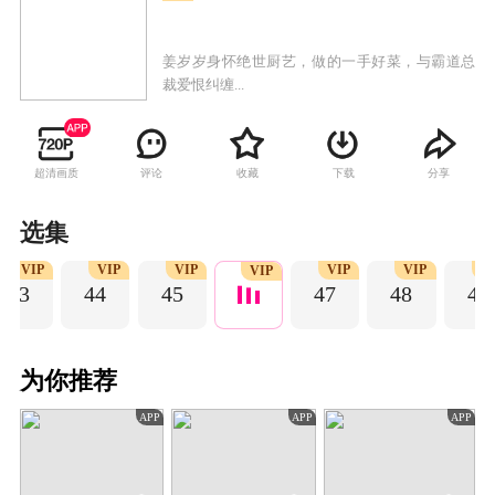
姜岁岁身怀绝世厨艺，做的一手好菜，与霸道总
裁爱恨纠缠...
超清画质
评论
收藏
下载
分享
选集
VIP
VIP
VIP
VIP
VIP
V
VIP
43
44
45
47
48
49
为你推荐
APP
APP
APP