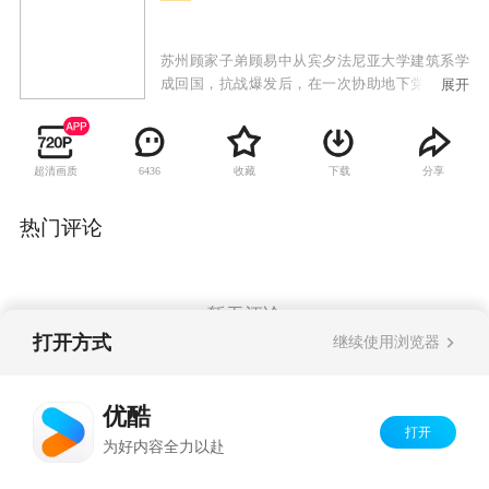
苏州顾家子弟顾易中从宾夕法尼亚大学建筑系学
成回国，抗战爆发后，在一次协助地下党女友的
展开
营救行动失败后，苏州地下组织联络点也全部暴
露。顾易中因日伪故意栽赃陷害被误认为是党内
叛徒，在无法自证清白的情况下，他主动潜入日
超清画质
收藏
下载
分享
6436
伪，几经周折后终于成为我党在苏州特工站中的
一名潜伏人员。顾易中顶着巨大压力，与苏州特
工站站长周知非和日军顾问近藤正男斗智斗勇，
热门评论
乘机找出了党内真正的叛徒“黑八”并将其除去。
顾易中持续不断地为我党秘密搜集情报，多次救
党内同志于危难之中，为我党苏州地下组织的抗
日救国运动提供了巨大支持和帮助。他以坚定不
暂无评论
移的信仰奋勇向前，在斗争中不断成长。
打开方式
继续使用浏览器
Copyright©
2026
优酷 youku.com
版权所有
优酷
京ICP备06050721号-1
打开
为好内容全力以赴