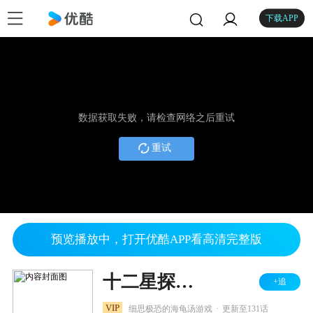
下载APP
数据获取失败，请检查网络之后重试
重试
预览播放中，打开优酷APP看高清完整版
十二星探之海龟汤系列
+追
.
VIP
细思极恐的海龟汤游戏
更新至131话