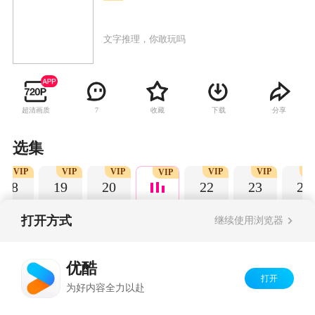
文字推理，你敢玩吗
超清画质
收藏
下载
分享
7
选集
VIP
VIP
VIP
VIP
VIP
V
VIP
18
19
20
22
23
24
打开方式
继续使用浏览器
Copyright©
2026
优酷 youku.com
版权所有
优酷
京ICP备06050721号-1
打开
为好内容全力以赴