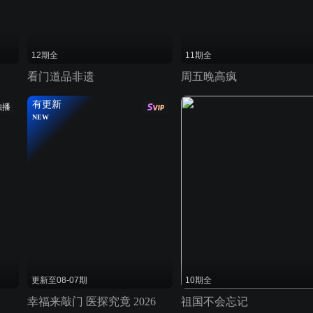
12期全
11期全
看门道品非遗
周五晚高疯
有更新
独播
NEW
更新至08-07期
10期全
幸福来敲门 医探究竟 2026
祖国不会忘记