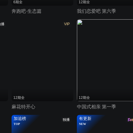
6期全
12期全
奔跑吧·生态篇
我们恋爱吧 第六季
独播
VIP
12期全
12期全
麻花特开心
中国式相亲 第一季
加追榜
有更新
独播
TOP
NEW