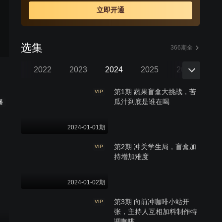
立即开通
选集
366期全
三季
2022
2023
2024
2025
2026
第1期 蔬果盲盒大挑战，苦
VIP
瓜汁到底是谁在喝
播
2024-01-01期
第2期 冲关学生局，盲盒加
VIP
持增加难度
2024-01-02期
第3期 向前冲咖啡小站开
VIP
张，主持人互相加料制作特
调咖啡