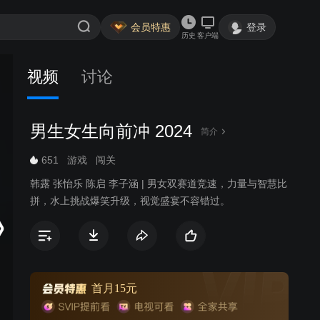
会员特惠
登录
历史
客户端
视频
讨论
男生女生向前冲 2024
简介
651
游戏
闯关
韩露 张怡乐 陈启 李子涵 | 男女双赛道竞速，力量与智慧比
拼，水上挑战爆笑升级，视觉盛宴不容错过。
首月15元