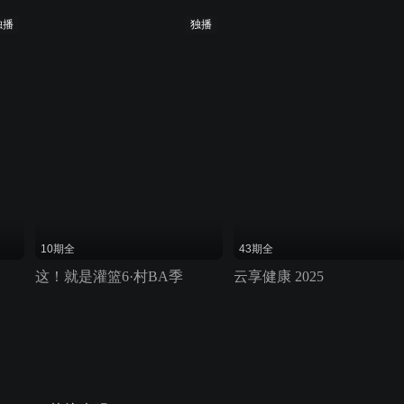
独播
独播
10期全
43期全
这！就是灌篮6·村BA季
云享健康 2025