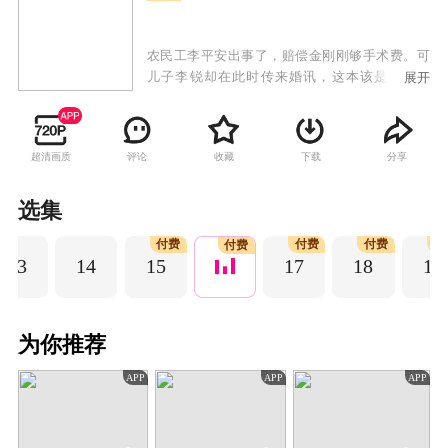
农民工李平安出事了，赔偿金刚刚够手术费。可
儿子李锐却在此时传来婚讯，这本该是件开心
展开
事，偏偏他要娶的是位门不当户不对的富家千
金，女方家里要求他必须在城里买房。一边是儿
子要成家，一边是自己的腿！李平安到底该如何
超清画质
评论
收藏
下载
分享
抉择……
选集
付费
付费
付费
付
付费
13
14
15
17
18
19
为你推荐
APP
APP
APP