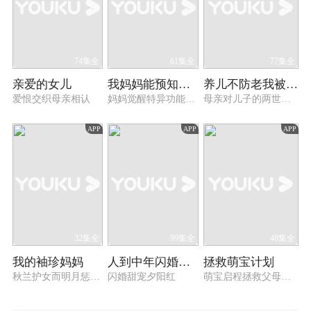
74集全
61集全
77集全
亲爱的女儿
我妈妈能预知未来
养儿不防老我被迫重生
爱恨交织母亲相认
妈妈觉醒特异功能拯救孩子
母亲对儿子的两世守护
APP
APP
APP
32集全
99集全
48集全
我的袖珍妈妈
人到中年闪婚老伴儿狂宠我
拯救萌宝计划
秋兰护女而明月惩恶扬善
闪婚甜宠夕阳红
萌宝启程拯救父母爱情