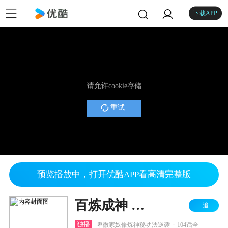
下载APP
请允许cookie存储
重试
预览播放中，打开优酷APP看高清完整版
百炼成神 第一二季
+追
.
独播
卑微家奴修炼神秘功法逆袭
104话全