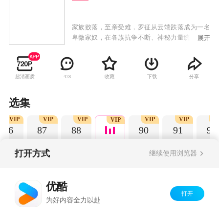
家族败落，至亲受难，罗征从云端跌落成为一名
卑微家奴，在各族抗争不断、神秘力量统治的世
展开
界，不甘堕落的罗征偶得神秘功法，炼自身为
器，一道抗争的序幕，就此轰然拉开。
超清画质
收藏
下载
分享
478
选集
VIP
VIP
VIP
VIP
VIP
V
VIP
86
87
88
90
91
92
打开方式
继续使用浏览器
Copyright©
2026
优酷 youku.com
版权所有
优酷
京ICP备06050721号-1
打开
为好内容全力以赴