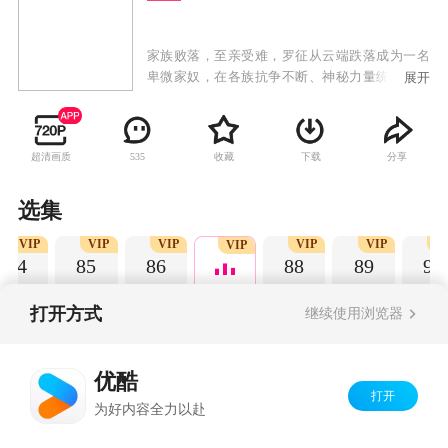
家族败落，至亲受难，罗征从云端跌落成为一名
卑微家奴，在各族抗争不断、神秘力量统治的世
展开
界，不甘堕落的罗征偶得神秘功法，炼自身为
器，一道抗争的序幕，就此轰然拉开。
超清画质
收藏
下载
分享
535
选集
VIP
VIP
VIP
VIP
VIP
V
VIP
84
85
86
88
89
90
打开方式
继续使用浏览器
Copyright©
2026
优酷 youku.com
版权所有
优酷
京ICP备06050721号-1
打开
为好内容全力以赴