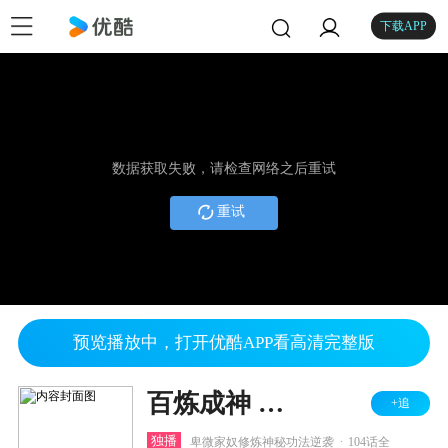
下载APP
数据获取失败，请检查网络之后重试
重试
预览播放中，打开优酷APP看高清完整版
百炼成神 第一二季
+追
.
独播
卑微家奴修炼神秘功法逆袭
104话全