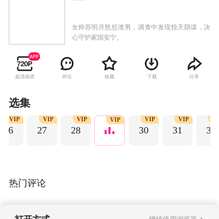
女帅苏明月怒惩渣男，调查中发现惊天阴谋，决
心守护家国安宁。
超清画质
评论
收藏
下载
分享
选集
VIP
VIP
VIP
VIP
VIP
V
VIP
26
27
28
30
31
32
热门评论