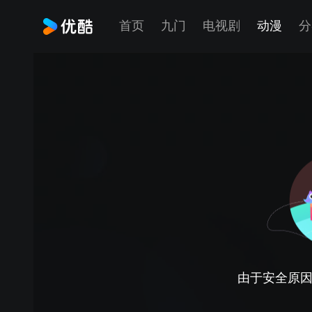
首页
九门
电视剧
动漫
分
由于安全原