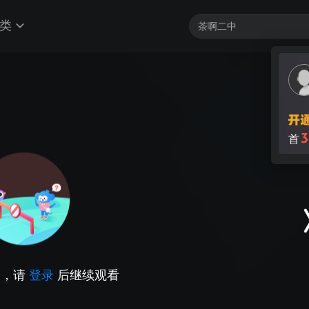
类
3
首
因，请
登录
后继续观看