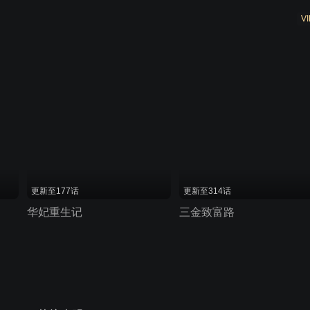
VI
更新至177话
更新至314话
华妃重生记
三金致富路