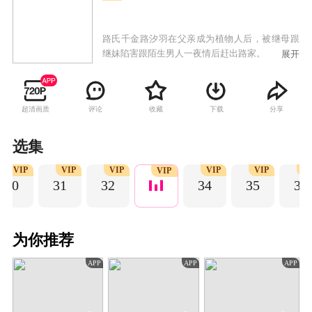
路氏千金路汐羽在父亲成为植物人后，被继母跟
继妹陷害跟陌生男人一夜情后赶出路家。
展开
超清画质
评论
收藏
下载
分享
选集
VIP
VIP
VIP
VIP
VIP
V
VIP
30
31
32
34
35
36
为你推荐
APP
APP
APP