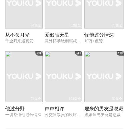
84集全
52集全
73集全
从不负月光
爱缀满天星
怪他过分情深
千金归来遇真爱
意外怀孕绝嗣霸叔宠上天
10万+点赞
APP
APP
APP
73集全
103集全
50集全
他过分野
声声相许
雇来的男友是总裁
一切都怪他过分情深
公交售票员的坎坷相亲路
逃婚雇男友竟是总裁