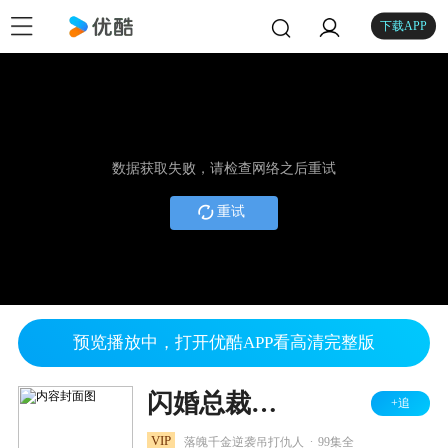
下载APP
数据获取失败，请检查网络之后重试
重试
预览播放中，打开优酷APP看高清完整版
闪婚总裁：娶一送二
+追
.
VIP
落魄千金逆袭吊打仇人
99集全